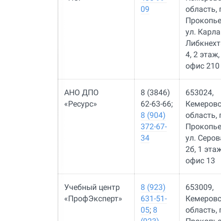
09
область, г
Прокопье
ул. Карла
Либкнехта
4, 2 этаж,
офис 210
АНО ДПО
8 (3846)
653024,
«Ресурс»
62-63-66;
Кемеров
8 (904)
область, г
372-67-
Прокопье
34
ул. Серова
2б, 1 этаж
офис 13
Учебный центр
8 (923)
653009,
«ПрофЭксперт»
631-51-
Кемеров
05
;
8
область, г