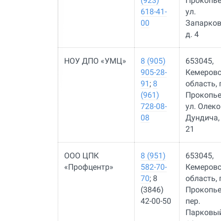
(923)
Прокопье
618-41-
ул.
00
Запарков
д. 4
НОУ ДПО «УМЦ»
8 (905)
653045,
905-28-
Кемеров
91
;
8
область, г
(961)
Прокопье
728-08-
ул. Олеко
08
Дундича, 
21
ООО ЦПК
8 (951)
653045,
«Профцентр»
582-70-
Кемеров
70
; 8
область, г
(3846)
Прокопье
42-00-50
пер.
Парковый