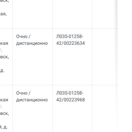
вск,
ая,
Очно /
Л035-01258-
ская
дистанционно
42/00223634
.
вск,
д.
Очно /
Л035-01258-
ская
дистанционно
42/00223968
.
вск,
, д.