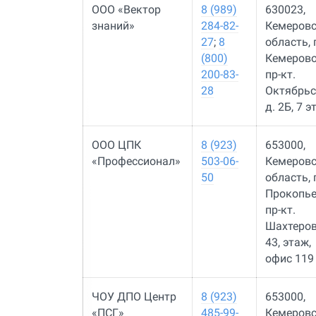
ООО «Вектор
8 (989)
630023,
знаний»
284-82-
Кемеров
27
;
8
область, г
(800)
Кемерово
200-83-
пр-кт.
28
Октябрьс
д. 2Б, 7 
ООО ЦПК
8 (923)
653000,
«Профессионал»
503-06-
Кемеров
50
область, г
Прокопье
пр-кт.
Шахтеров,
43, этаж,
офис 119
ЧОУ ДПО Центр
8 (923)
653000,
«ПСГ»
485-99-
Кемеров