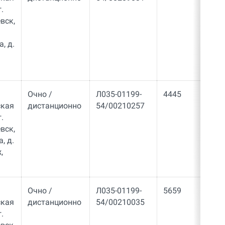
.
вск,
, д.
Очно /
Л035-01199-
4445
ская
дистанционно
54/00210257
.
вск,
, д.
,
Очно /
Л035-01199-
5659
ская
дистанционно
54/00210035
.