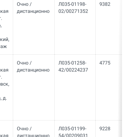
Очно /
Л035-01198-
9382
ская
дистанционно
02/00271352
.
,
кий,
этаж
Очно /
Л035-01258-
4775
ская
дистанционно
42/00224237
.
вск,
 д.
Очно /
Л035-01199-
9228
ская
дистанционно
54/00209031