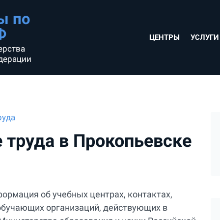
ы по
Ф
ЦЕНТРЫ
УСЛУГИ
ерства
дерации
руда
е труда в Прокопьевске
формация об учебных центрах, контактах,
х обучающих организаций, действующих в