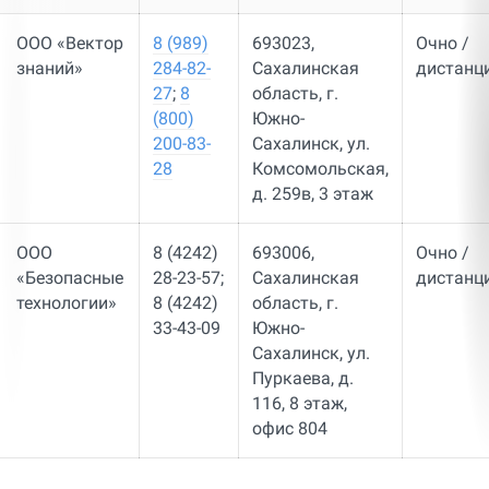
ООО «Вектор
8 (989)
693023,
Очно /
знаний»
284-82-
Сахалинская
дистанц
27
;
8
область, г.
(800)
Южно-
200-83-
Сахалинск, ул.
28
Комсомольская,
д. 259в, 3 этаж
ООО
8 (4242)
693006,
Очно /
«Безопасные
28-23-57;
Сахалинская
дистанц
технологии»
8 (4242)
область, г.
33-43-09
Южно-
Сахалинск, ул.
Пуркаева, д.
116, 8 этаж,
офис 804