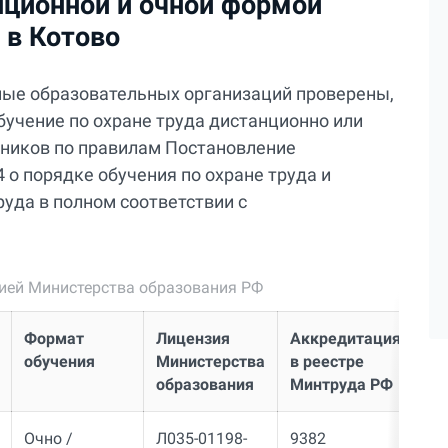
нционной и очной формой
а в Котово
ные образовательных организаций проверены,
бучение по охране труда дистанционно или
отников по правилам Постановление
 о порядке обучения по охране труда и
уда в полном соответствии с
зией Министерства образования РФ
Формат
Лицензия
Аккредитация
ИН
обучения
Министерства
в реестре
образования
Минтруда РФ
Очно /
Л035-01198-
9382
02