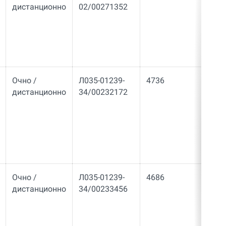
дистанционно
02/00271352
Очно /
Л035-01239-
4736
34
дистанционно
34/00232172
Очно /
Л035-01239-
4686
34
дистанционно
34/00233456