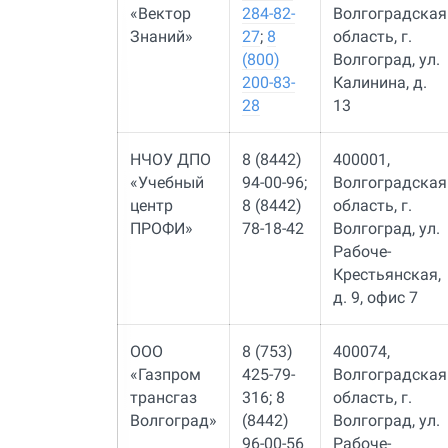
«Вектор
284-82-
Волгоградская
Знаний»
27
;
8
область, г.
(800)
Волгоград, ул.
200-83-
Калинина, д.
28
13
НЧОУ ДПО
8 (8442)
400001,
«Учебный
94-00-96;
Волгоградская
центр
8 (8442)
область, г.
ПРОФИ»
78-18-42
Волгоград, ул.
Рабоче-
Крестьянская,
д. 9, офис 7
ООО
8 (753)
400074,
«Газпром
425-79-
Волгоградская
трансгаз
316; 8
область, г.
Волгоград»
(8442)
Волгоград, ул.
96-00-56
Рабоче-