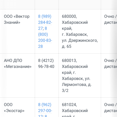
ООО «Вектор
8 (989)
680000,
Очно /
Знаний»
284-82-
Хабаровский
диста
27
;
8
край,
(800)
г. Хабаровск,
200-83-
ул. Дзержинского,
28
д. 65
АНО ДПО
8 (4212)
680013,
Очно /
«Мегазнание»
96-78-40
Хабаровский
диста
край, г.
Хабаровск, ул.
Лермонтова, д.
3/2
ООО
8 (962)
681024,
Очно /
«Экостар»
297-00-
Хабаровский
диста
12
;
8
край, г.