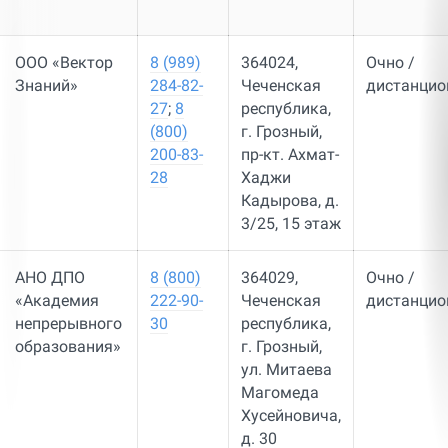
ООО «Вектор
8 (989)
364024,
Очно /
Знаний»
284-82-
Чеченская
дистанцио
27
;
8
республика,
(800)
г. Грозный,
200-83-
пр-кт. Ахмат-
28
Хаджи
Кадырова, д.
3/25, 15 этаж
АНО ДПО
8 (800)
364029,
Очно /
«Академия
222-90-
Чеченская
дистанцио
непрерывного
30
республика,
образования»
г. Грозный,
ул. Митаева
Магомеда
Хусейновича,
д. 30