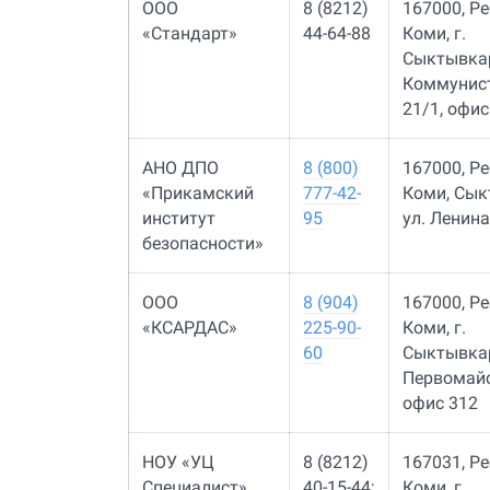
ООО
8 (8212)
​167000, Р
«Стандарт»
44-64-88
Коми, г.
Сыктывкар,
Коммунист
21/1, офис
АНО ДПО
8 (800)
167000, Р
«Прикамский
777-42-
Коми, Сык
институт
95
ул. Ленина
безопасности»
ООО
8 (904)
167000, Р
«КСАРДАС»
225-90-
Коми, г.
60
Сыктывкар
Первомайс
офис 312
НОУ «УЦ
8 (8212)
167031, Р
Специалист»
40-15-44;
Коми, г.