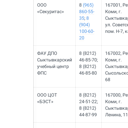
ООО
8
(965)
167001, Р
«Секуритас»
860-55-
Коми, г.
35
;
8
Сыктывка
(904)
ул. Советск
100-60-
пом. Н-7, 
20
ФАУ ДПО
8 (8212)
167002, Р
Сыктывкарский
46-85-70;
Коми, г.
учебный центр
8 (8212)
Сыктывкар
ФПС
46-85-80
Сысольско
68
ООО ЦОТ
8 (8212)
167000, Р
«БЭСТ»
24-51-22;
Коми, г.
8 (8212)
Сыктывкар,
44-87-99
Ленина, 1