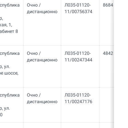
еспублика
Очно /
Л035-01120-
8684
дистанционно
11/00756374
р,
ая, 1,
кабинет 8
еспублика
Очно /
Л035-01120-
4842
дистанционно
11/00247344
, ул.
е шоссе,
еспублика
Очно /
Л035-01120-
дистанционно
11/00247176
 ул. ​
10