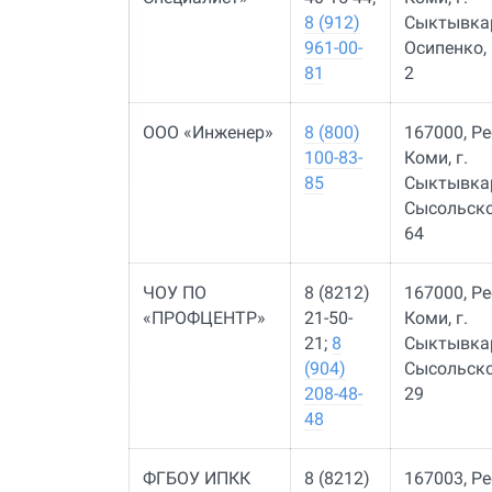
8 (912)
Сыктывкар
961-00-
Осипенко, 
81
2
ООО «Инженер»
8 (800)
167000, Р
100-83-
Коми, г.
85
Сыктывка
Сысольско
64
ЧОУ ПО
8 (8212)
167000, Р
«ПРОФЦЕНТР»
21-50-
Коми, г.
21;
8
Сыктывка
(904)
Сысольско
208-48-
29
48
ФГБОУ ИПКК
8 (8212)
167003, Р