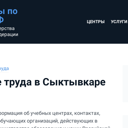
ы по
Ф
ЦЕНТРЫ
УСЛУГИ
ерства
дерации
руда
е труда в Сыктывкаре
формация об учебных центрах, контактах,
х обучающих организаций, действующих в