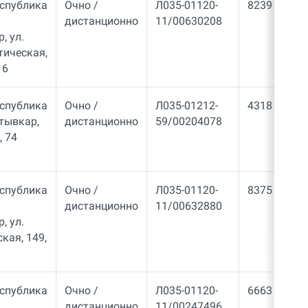
еспублика
Очно /
Л035-01120-
8239
дистанционно
11/00630208
 ул. ​
ическая,
 6
еспублика
Очно /
Л035-01212-
4318
тывкар,
дистанционно
59/00204078
, 74
еспублика
Очно /
Л035-01120-
8375
дистанционно
11/00632880
, ул.
кая, 149,
еспублика
Очно /
Л035-01120-
6663
дистанционно
11/00247496