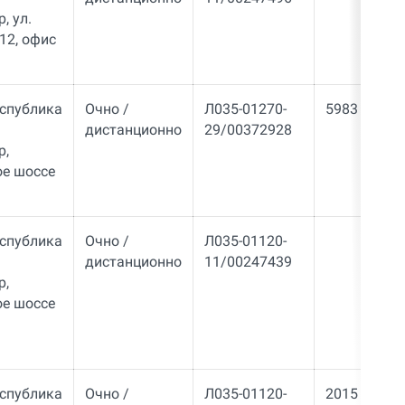
, ул.
12, офис
еспублика
Очно /
Л035-01270-
5983
дистанционно
29/00372928
р,
е шоссе
еспублика
Очно /
Л035-01120-
дистанционно
11/00247439
р,
е шоссе
еспублика
Очно /
Л035-01120-
2015