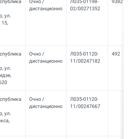
еспублика
Очно /
Л035-01198-
9382
дистанционно
02/00271352
, ул.
 15,
еспублика
Очно /
Л035-01120-
492
дистанционно
11/00247182
 ул. ​
идзе,
620
еспублика
Очно /
Л035-01120-
дистанционно
11/00247667
 ул. ​
кса,