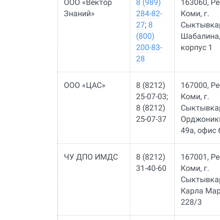
ООО «Вектор
8 (989)
​163060, Р
Знаний»
284-82-
Коми, г.
27
;
8
Сыктывкар
(800)
Шабалина,
200-83-
корпус 1
28
ООО «ЦАС»
8 (8212)
167000, Р
25-07-03;
Коми, г.
8 (8212)
Сыктывкар,
25-07-37
Орджоник
49а, офис 
ЧУ ДПО ИМДС
8 (8212)
167001, Р
31-40-60
Коми, г.
Сыктывкар,
Карла Мар
228/3