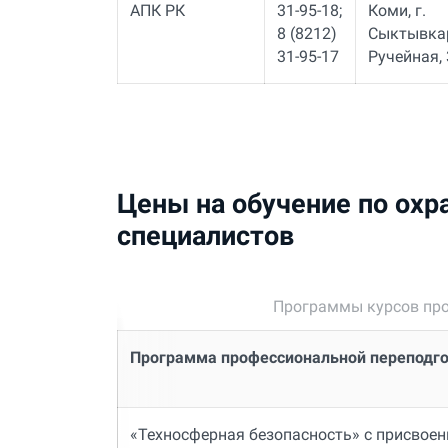
АПК РК
31-95-18;
Коми, г.
8 (8212)
Сыктывкар
31-95-17
Ручейная, 
Цены на обучение по охр
специалистов
Программы курсов про
Программа профессиональной переподг
«Техносферная безопасность» с присвое