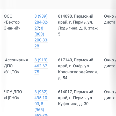
ООО
8 (989)
614090, Пермский
Очно 
«Вектор
284-82-
край, г. Пермь, ул.
диста
Знаний»
27
;
8
Лодыгина, д. 9, этаж
(800)
5
200-83-
28
Ассоциация
8 (919)
617140, Пермский
Очно 
ДПО
462-67-
край, г. Очёр, ул. ​
диста
«УЦТО»
75
Красногвардейская,
д. 54
ЧОУ ДПО
8 (982)
614017, Пермский
Очно 
«ЦГНО»
495-10-
край, г. Пермь, ул.
диста
03
;
8
Куфонина, д. 30
(965)
552-30-