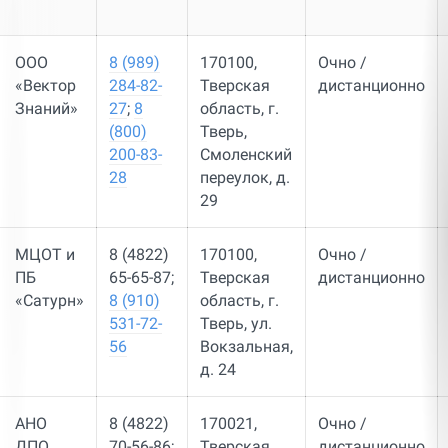
ООО
8 (989)
170100,
Очно /
«Вектор
284-82-
Тверская
дистанционно
Знаний»
27
;
8
область, г.
(800)
Тверь, ​
200-83-
Смоленский
28
переулок, д.
29
МЦОТ и
8 (4822)
170100,
Очно /
ПБ
65-65-87;
Тверская
дистанционно
«Сатурн»
8 (910)
область, г.
531-72-
Тверь, ул.
56
Вокзальная,
д. 24
АНО
8 (4822)
170021,
Очно /
ДПО
70-56-86;
Тверская
дистанционно