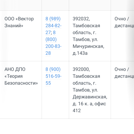
ООО «Вектор
8 (989)
392032,
Очно /
Знаний»
284-82-
Тамбовская
дистанц
27
;
8
область, г.
(800)
Тамбов, ул.
200-83-
Мичуринская,
28
д.143а
АНО ДПО
8 (900)
392000,
Очно /
«Теория
516-59-
Тамбовская
дистанц
Безопасности»
55
область, г.
Тамбов, ул.
Державинская,
д. 16 к. а, офис
412