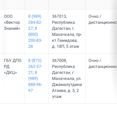
ООО
8 (989)
367013,
Очно /
«Вектор
284-82-
Республика
дистанционно
Знаний»
27
;
8
Дагестан, г.
(800)
Махачкала, пр-
200-83-
кт Гамидова,
28
д. 18П, 5 этаж
ГБУ ДПО
8 (872)
367008,
Очно /
РД
262-37-
Республика
дистанционно
«ДКЦ»
21
;
8
Дагестан, г.
(989)
Махачкала, ул.
888-96-
Джамалутдина
97
Атаева, д. 5, 2
этаж