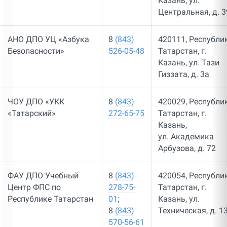
Казань, ул.
Центральная, д. 3
АНО ДПО УЦ «Азбука
8
(843)
420111, Республи
Безопасности»
526-05-48
Татарстан, г.
Казань, ул. Тази
Гиззата, д. 3а
ЧОУ ДПО «УКК
8
(843)
420029, Республи
«Татарский»
272-65-75
Татарстан, г.
Казань,
ул. Академика
Арбузова, д. 7​2
ФАУ ДПО Учебный
8
(843)
420054, Республи
Центр ФПС по
278-75-
Татарстан, г.
Республике Татарстан
01
;
Казань, ул.
8
(843)
Техническая, д. 1
570-56-61